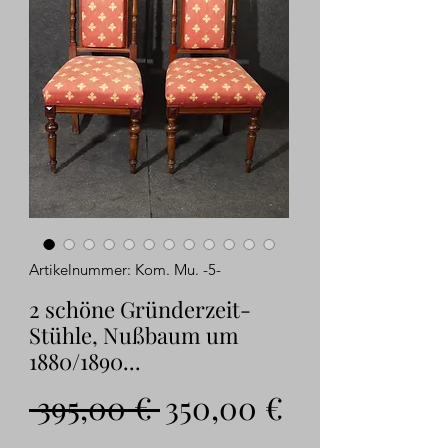
Artikelnummer: Kom. Mu. -5-
2 schöne Gründerzeit-
Stühle, Nußbaum um
1880/1890...
Standardpreis
Sale-
 395,00 € 
350,00 €