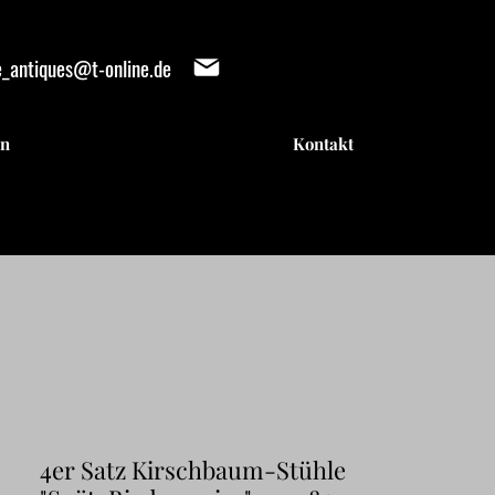
e_antiques@t-online.de
en
Kontakt
IENTE
IENTE
4er Satz Kirschbaum-Stühle