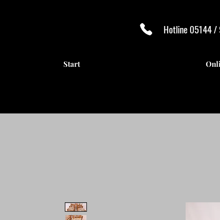
Hotline 05144 /
Start
Onl
ANTI
ANTI