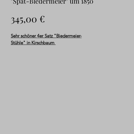
"Spät-Biedermeier" um 1850
Preis
345,00 €
Sehr schöner 4er Satz "Biedermeier-
Stühle" in Kirschbaum
Zum Verkauf gelangt hier ein wirklich
schöner Satz "Spät-Biedermeier-Stühle"
wohl so um 1850 aus massivem
Kirschbaumholz in traditioneller
Handwerksarbeit gefertigt! Sehr stilvolle
Arbeit mit fein geschweifter Rückenlehne,
gesäbeltem Fußgestell und noch sehr gut
erhaltener Schellack-Politur mit schöner
Patina! Der Satz ist für sein Alter in einem
guten Zustand, d
as Polster und der Bezug
sind schon mal erneuert worden
...
!
...siehe Fotos!!!