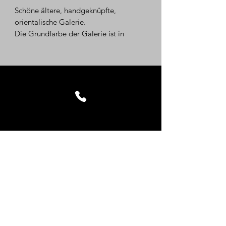
Preis
Schöne ältere, handgeknüpfte,
orientalische Galerie.
Die Grundfarbe der Galerie ist in
rottönen gehalten. Stilvolle, florale
Farbgebung.
Das Muster der Galerie ist typisch
orientalisch gestaltet.
Maße ca.: Länge: 320 cm, Breite: 115
cm
Kontakt
Impressum