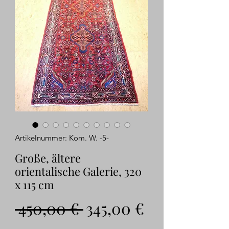
Artikelnummer: Kom. W. -5-
Große, ältere
orientalische Galerie, 320
x 115 cm
Standardpreis
Sale-
 450,00 € 
345,00 €