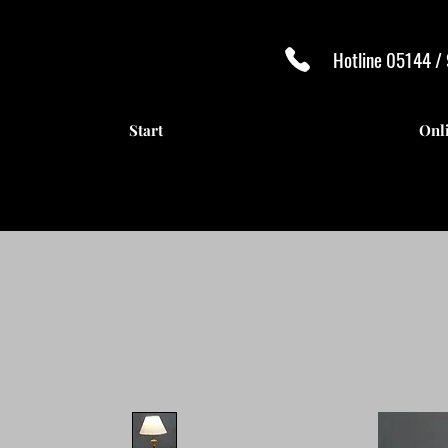
Hotline 05144 /
Start
Onl
ANTI
ANTI