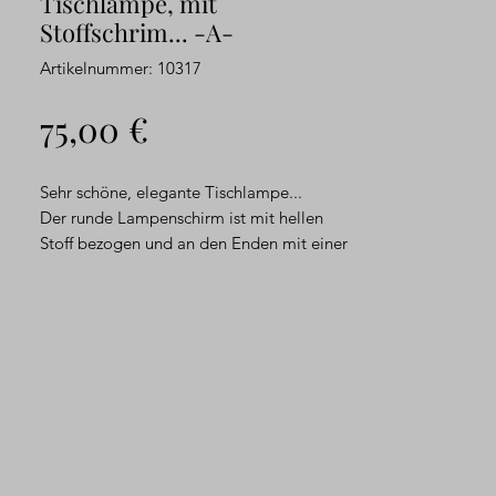
Tischlampe, mit
Stoffschrim... -A-
Artikelnummer: 10317
Preis
75,00 €
Sehr schöne, elegante Tischlampe...
Der runde Lampenschirm ist mit hellen
Stoff bezogen und an den Enden mit einer
Goldborte abgesetzt. Der Lampenfuß ist
aus poliertem Messing gearbeitet...
Goldfarbenes Kabel mit einem passenden
Schalter...
Es befindet sich eine weitere Lampe
dieser Art in unserem Sortiment
Maße ca.: Höhe: 39 cm, Durchmesser
Schirm unten: 20 cm, Fuß: 8,5 cm x 8,5
cm, Leuchtmittel: E 14