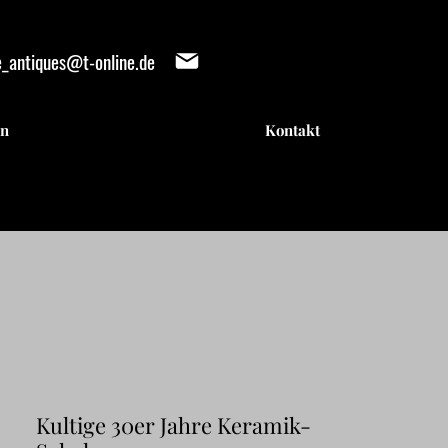
e_antiques@t-online.de
en
Kontakt
IENTE
IENTE
Kultige 30er Jahre Keramik-