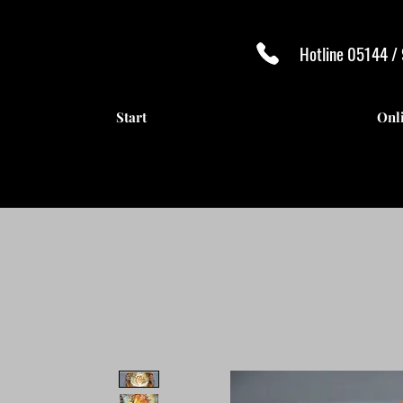
Hotline 05144 /
Start
Onl
ANTI
ANTI