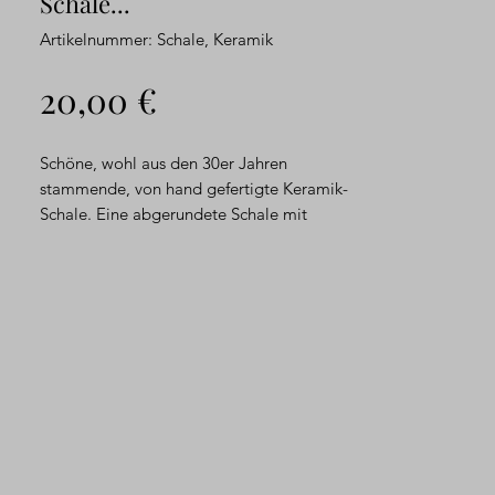
Schale...
Artikelnummer: Schale, Keramik
Preis
20,00 €
Schöne, wohl aus den 30er Jahren
stammende, von hand gefertigte Keramik-
Schale. Eine abgerundete Schale mit
Griffen und Blüten. Farblich verlaufende,
glasierte Keramik.
Die Schale befindet sich in einem dem
Alter entsprechendem Erhaltungszustand.
Sicher gibt es auch Gebrauchsspuren,
Abplatzer, aber bitte bedenken Sie das
"Alter" der Schale.
Maße ca.:
Höhe: 8,5 cm, Durchmesser: 29 cm,