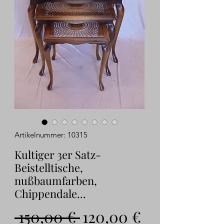
Artikelnummer: 10315
Kultiger 3er Satz-
Beistelltische,
nußbaumfarben,
Chippendale...
Standardpreis
Sale-
 150,00 € 
120,00 €