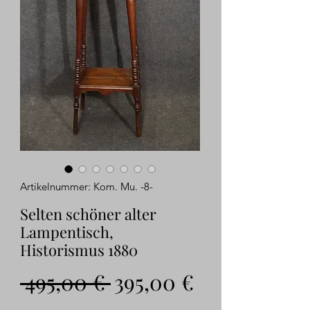
Artikelnummer: Kom. Mu. -8-
Selten schöner alter
Lampentisch,
Historismus 1880
Standardpreis
Sale-
 495,00 € 
395,00 €