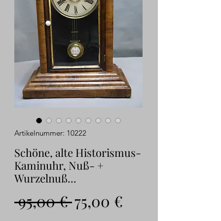
Artikelnummer: 10222
Schöne, alte Historismus-
Kaminuhr, Nuß- +
Wurzelnuß...
Standardpreis
Sale-
 95,00 € 
75,00 €