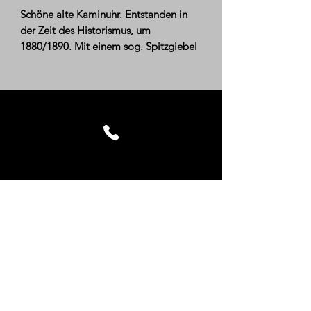
Preis
Schöne alte Kaminuhr. Entstanden in
der Zeit des Historismus, um
1880/1890. Mit einem sog. Spitzgiebel
versehen... Das Gehäuse wurde aus
Nußbaum und Wurzelnuß gearbeitet...
Der Sockel ist getreppt...
Die Uhr ist ohne Funktion (Werk und
Schlag)...
Aber ein Uhrenliebhaber, ein Bastler
wird die Uhr sicher wieder zum Laufen
bringen...
Das Gehäuse befindet sich in einem
guten, gebrauchtem Zustand
Maße ca.: Höhe: 46 cm, Sockel: 33,5
cm x 14,5 cm
Kontakt
Impressum