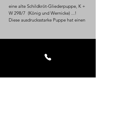
eine alte Schildkröt-Gliederpuppe, K +
W 298/7 (König und Wernicke) ...!
Diese ausdrucksstarke Puppe hat einen
sog. Gliederkörper und eine Größe
von ca. 44 cm. Die Puppe hat
Schlafaugen und zwei Zähnchen im
Mund...Die Haare sind etwas
ausgedünnt...
Die Puppe befindet sich in einem
unrestauriertem Zustand mit
altersüblichen, bzw. bespielten
Gebrauchsspuren !!! Es fehlen
Fingerchen...
Achtung: es befinden sich weitere
Puppen in unserem Sortiment!
Maße ca.:
Kontakt
Höhe: 44 cm,
Impressum