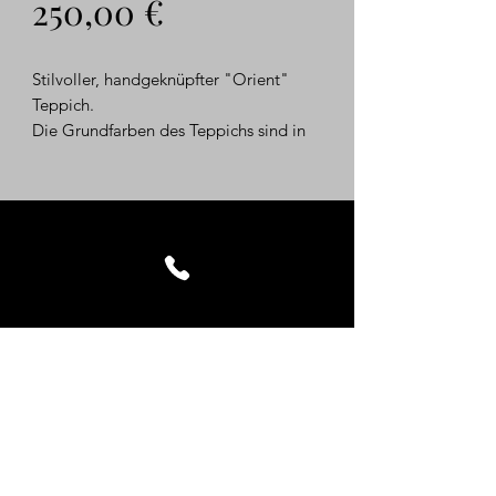
Sale-
250,00 €
Preis
Stilvoller, handgeknüpfter "Orient"
Teppich.
Die Grundfarben des Teppichs sind in
rottönen gehalten. Stilvolle
Farbgebung, florale Elemente.
Ausdruckstarkes Medaillion mittig.
Das Muster des Teppichs ist typisch
orientalisch gestaltet.
Die Teppich befindet sich im orig.
Fund-Zustand, mit kräftigen
Gebrauchsspuren, der Flor ist schon
stark abgelaufen, aber bitte bedenken
Sie das "Alter" Wir bieten diesen
Teppich als restauriegsbedürftig an.
Maße ca.: Länge: 301 cm, Breite: 189
cm
Kontakt