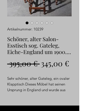
Artikelnummer: 10239
Schöner, alter Salon-
Esstisch sog. Gateleg,
Eiche-England um 1900....
Standardpreis
Sale-
 395,00 € 
345,00 €
Preis
Sehr schöner, alter Gateleg, ein ovaler
Klapptisch Dieses Möbel hat seinen
Ursprung in England und wurde aus
massivem Eichenholz gefertigt und
dunkel gebeizt. Die Seitenteile sind
ausklappbar. Der Tisch steht auf sog.