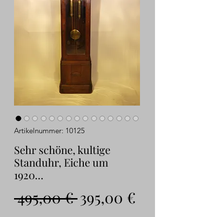
Artikelnummer: 10125
Sehr schöne, kultige
Standuhr, Eiche um
1920...
Standardpreis
Sale-
 495,00 € 
395,00 €