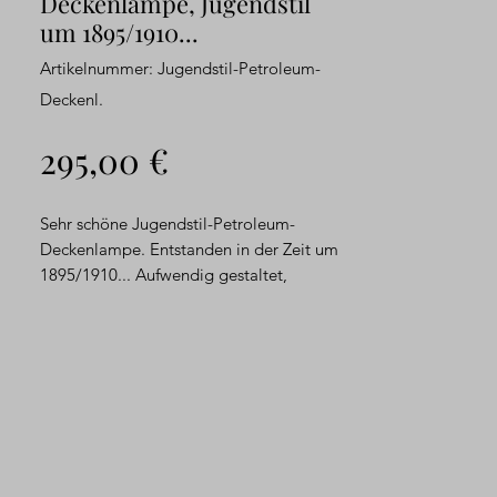
Deckenlampe, Jugendstil
um 1895/1910...
Artikelnummer: Jugendstil-Petroleum-
Deckenl.
Preis
295,00 €
Sehr schöne Jugendstil-Petroleum-
Deckenlampe. Entstanden in der Zeit um
1895/1910... Aufwendig gestaltet,
gehalten von einer aus Messing
gegossenen und fein verzierten
Montierung. Noch mit dem stilvollen
Majolika-Behälter und dem passendem
Brenner aus Keramik versehen. Ein
Messing-Aufsatz ziert den weißen,
originalen Glasschirm. Mit dem schweren
Gewicht kann die Lampe in der Länge