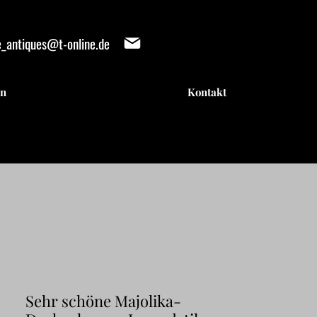
e_antiques@t-online.de
en
Kontakt
IENTE
IENTE
Sehr schöne Majolika-