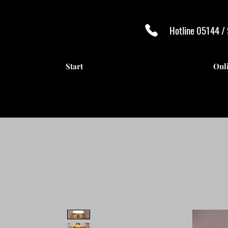
Hotline 05144 /
Start
Onl
ANTI
ANTI