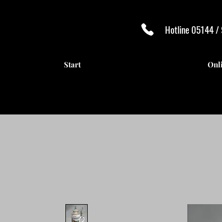
Hotline 05144 /
Start
Onl
ANTI
ANTI