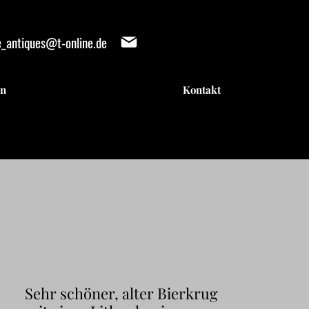
e_antiques@t-online.de
en
Kontakt
IENTE
IENTE
Sehr schöner, alter Bierkrug