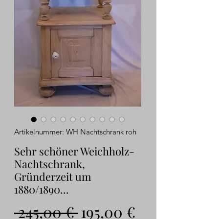
Artikelnummer: WH Nachtschrank roh
Sehr schöner Weichholz-
Nachtschrank,
Gründerzeit um
1880/1890...
Standardpreis
Sale-
 245,00 € 
195,00 €