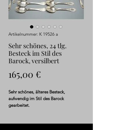
Artikelnummer: K 19526 a
Sehr schönes, 24 tlg.
Besteck im Stil des
Barock, versilbert
Preis
165,00 €
Sehr schönes, älteres
Besteck,
aufwendig im Stil des Barock
gearbeitet
.
Das 24 tlg. Besteck ist kompl. für 6
Personen, versilbert
, mit 100er Auflage
versehen.