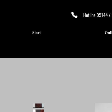
Hotline 05144 /
Start
Onl
ANTI
ANTI