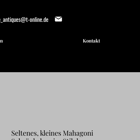
e_antiques@t-online.de
en
Kontakt
IENTE
IENTE
Seltenes, kleines Mahagoni