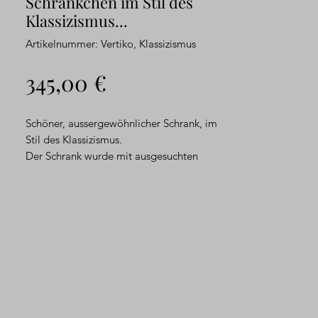
Schränkchen im Stil des
Klassizismus...
Artikelnummer: Vertiko, Klassizismus
Preis
345,00 €
Schöner, aussergewöhnlicher Schrank, im
Stil des Klassizismus.
Der Schrank wurde mit ausgesuchten
Mahagonihölzern massiv und furniert,
wohl so um 1900 im Stil des Klassizismus
gefertigt. Feine Messing-Applikationen
und Beschläge verzieren die Front dieses
Möbels. Innen gibt es 5, als ausziehbare
Ablagen gearbeitete, Einlegeböden.
Die
Oberfläche/Politur zeigt noch eine schöne
Patina..
Die Tür läßt sich um 180 ° öffnen...
ein