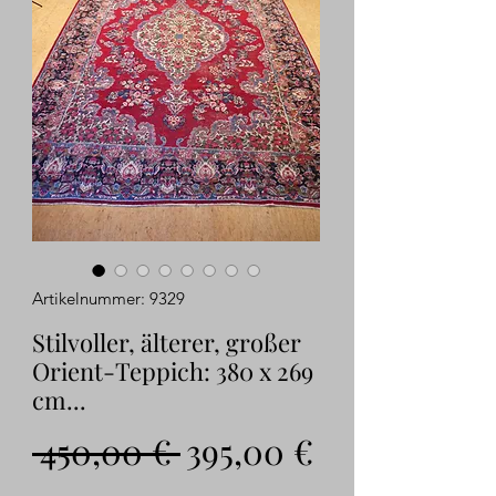
Artikelnummer: 9329
Stilvoller, älterer, großer
Orient-Teppich: 380 x 269
cm...
Standardpreis
Sale-
 450,00 € 
395,00 €