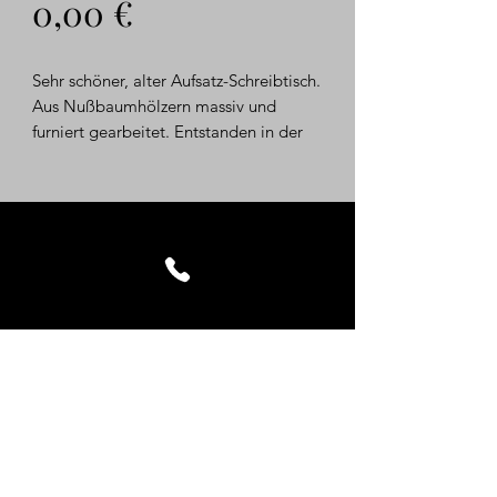
Preis
0,00 €
Sehr schöner, alter Aufsatz-Schreibtisch.
Aus Nußbaumhölzern massiv und
furniert gearbeitet. Entstanden in der
Zeit des Historismus um 1880/1890.
Der getreppte Aufsatz hat mittig einen
facettierten Spiegel.... Seitlich mit
Ablagen, gedrechselten Säulen und
Püppchen dekoriert... Unter der Platte
gibt es mittig einen Schub mit einem
feinem Messing-Beschlag... Die Beine
sind gedrechselt und das Fußgestell ist
verstrebt...
Der Aufsatz-Schreibtisch befindet sich
in einem guten, gebrauchten Fund-
Erhaltungszustand. Sicher gibt es auch
Gebrauchsspuren, aber bitte bedenken
Kontakt
Sie das "Alter" der Ware.... Der